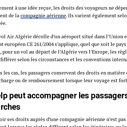
ement à une idée reçue, les droits des voyageurs ne dép
ent de la
compagnie aérienne
. Ils varient également sel
vée.
vol Air Algérie décolle d’un aéroport situé dans l’Union 
t européen CE 261/2004 s’applique, quel que soit le pays 
 pour un vol au départ de l’Algérie vers l’Europe, les règ
ifférer selon les circonstances et les conventions intern
s les cas, les passagers conservent des droits en matière
 charge ou de remboursement lorsque leur voyage est for
lp peut accompagner les passagers
rches
oir ses droits auprès d’une compagnie aérienne n’est pas
 lorsque les règles diffèrent selon les itinéraires ou le