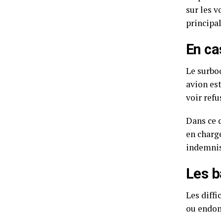
sur les 
principa
En ca
Le surbo
avion es
voir ref
Dans ce c
en charg
indemnis
Les b
Les diff
ou endom