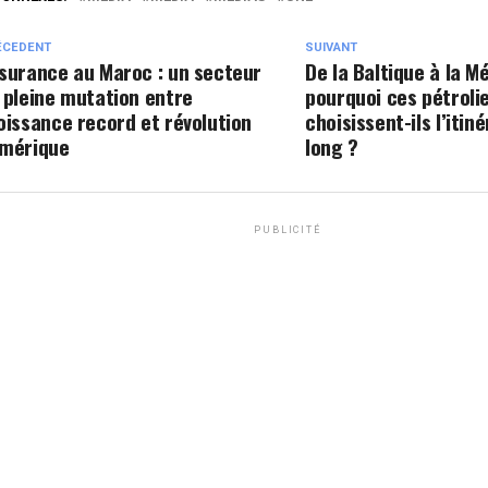
ÉCEDENT
SUIVANT
surance au Maroc : un secteur
De la Baltique à la M
 pleine mutation entre
pourquoi ces pétroli
oissance record et révolution
choisissent-ils l’itiné
mérique
long ?
PUBLICITÉ