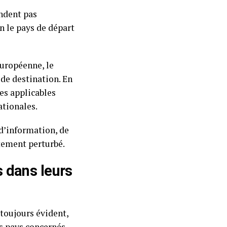
endent pas
on le pays de départ
européenne, le
de destination. En
les applicables
ationales.
 d’information, de
tement perturbé.
 dans leurs
 toujours évident,
s pays concernés.