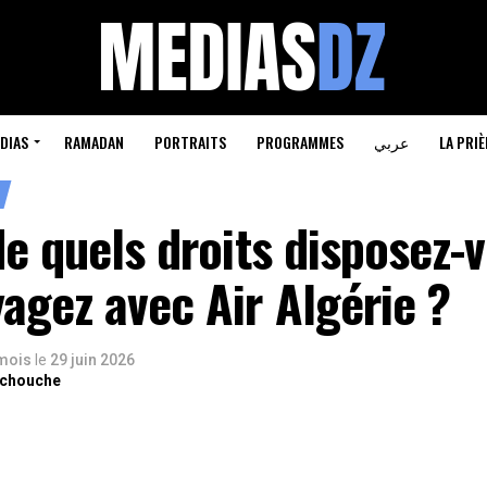
DIAS
RAMADAN
PORTRAITS
PROGRAMMES
عربي
LA PRIÈ
de quels droits disposez-v
agez avec Air Algérie ?
 mois
le
29 juin 2026
rchouche