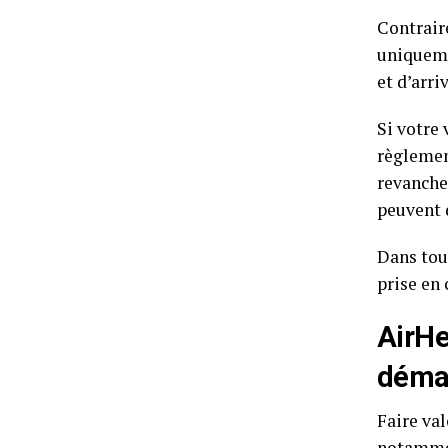
Contrair
uniquem
et d’arri
Si votre 
règlemen
revanche,
peuvent d
Dans tou
prise en
AirHe
déma
Faire val
notamment