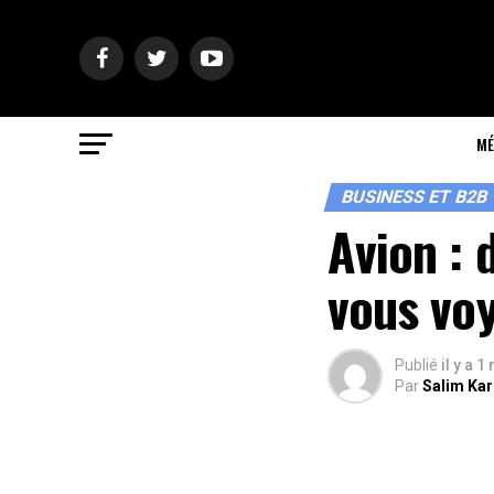
MÉ
BUSINESS ET B2B
Avion : 
vous voy
Publié
il y a 1
Par
Salim Ka