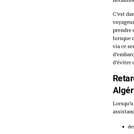
C’est dan
voyageurs
prendre 
lorsque c
via ce se
d’embarq
d’éviter 
Retar
Algér
Lorsqu’u
assistan
de