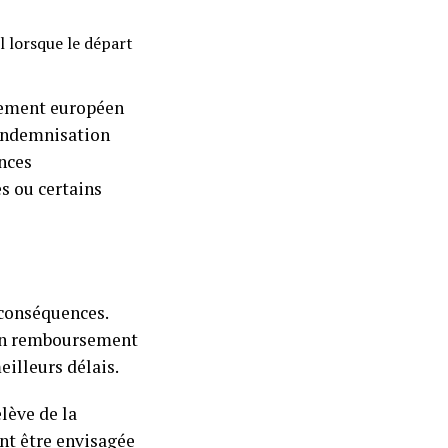
l lorsque le départ
èglement européen
 indemnisation
ances
s ou certains
 conséquences.
e un remboursement
illeurs délais.
elève de la
nt être envisagée