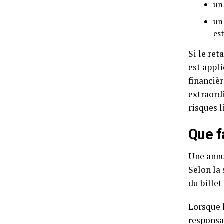
un
un
es
Si le ret
est appl
financièr
extraord
risques l
Que f
Une annu
Selon la
du bille
Lorsque l
responsa