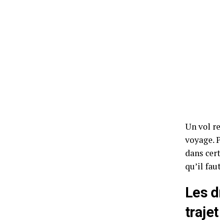
Un vol r
voyage. 
dans cer
qu’il fau
Les d
trajet