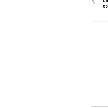
Co
co