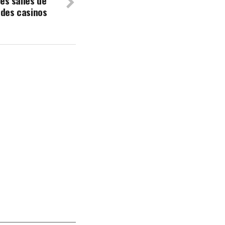
es salles de
 des casinos