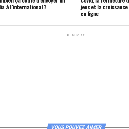
mbien ça coûte d’envoyer un
Covid, la fermeture d
lis à l’international ?
jeux et la croissance
en ligne
PUBLICITÉ
VOUS POUVEZ AIMER