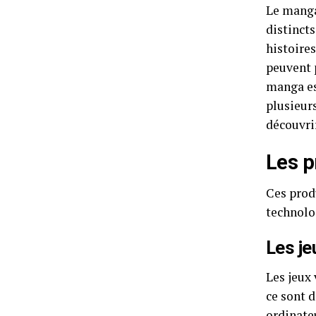
Le manga
distincts
histoires
peuvent p
manga es
plusieurs
découvri
Les p
Ces produ
technolog
Les je
Les jeux 
ce sont 
ordinateu