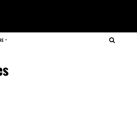
RE
es