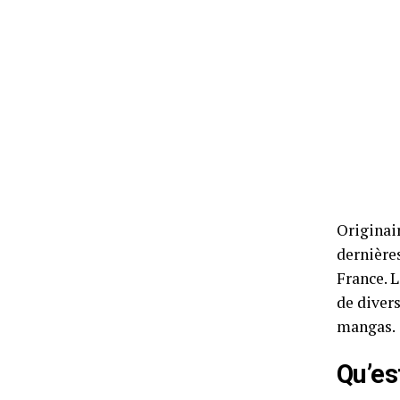
Originair
dernière
France. 
de diver
mangas.
Qu’es