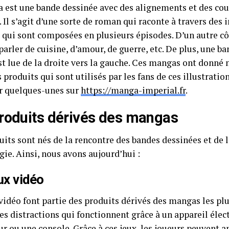
 est une bande dessinée avec des alignements et des cour
. Il s’agit d’une sorte de roman qui raconte à travers des
 qui sont composées en plusieurs épisodes. D’un autre côt
arler de cuisine, d’amour, de guerre, etc. De plus, une b
t lue de la droite vers la gauche. Ces mangas ont donné 
 produits qui sont utilisés par les fans de ces illustrati
r quelques-unes sur
https://manga-imperial.fr
.
roduits dérivés des mangas
its sont nés de la rencontre des bandes dessinées et de l
ie. Ainsi, nous avons aujourd’hui :
ux vidéo
vidéo font partie des produits dérivés des mangas les plus
des distractions qui fonctionnent grâce à un appareil él
r ou une console. Grâce à ces jeux, les joueurs peuvent a