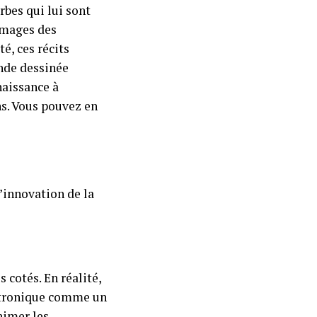
bes qui lui sont
 images des
é, ces récits
ande dessinée
naissance à
ons. Vous pouvez en
’innovation de la
 cotés. En réalité,
ectronique comme un
nimer les