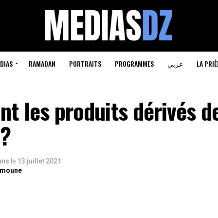
DIAS
RAMADAN
PORTRAITS
PROGRAMMES
عربي
LA PRIÈ
nt les produits dérivés d
 ?
 ans
le
13 juillet 2021
lmoune