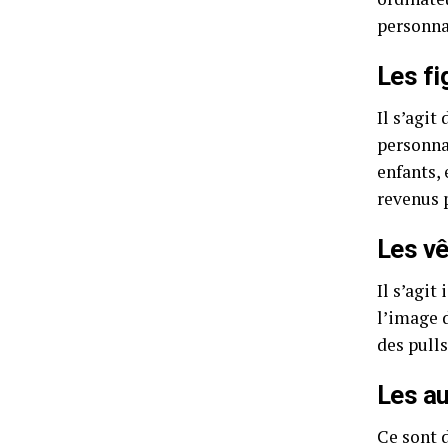
personna
Les fi
Il s’agit
personna
enfants,
revenus 
Les v
Il s’agi
l’image 
des pulls
Les a
Ce sont 