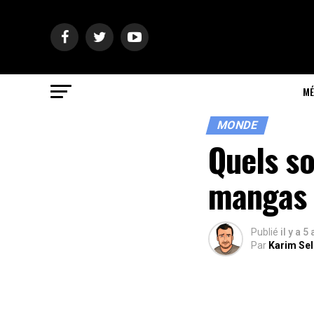
MÉ
MONDE
Quels so
mangas
Publié
il y a 5
Par
Karim Se