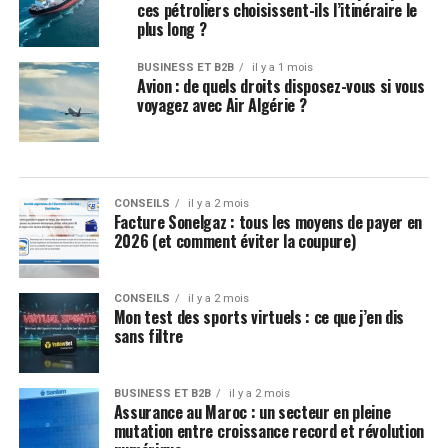
ces pétroliers choisissent-ils l’itinéraire le
plus long ?
BUSINESS ET B2B
il y a 1 mois
Avion : de quels droits disposez-vous si vous
voyagez avec Air Algérie ?
CONSEILS
il y a 2 mois
Facture Sonelgaz : tous les moyens de payer en
2026 (et comment éviter la coupure)
CONSEILS
il y a 2 mois
Mon test des sports virtuels : ce que j’en dis
sans filtre
BUSINESS ET B2B
il y a 2 mois
Assurance au Maroc : un secteur en pleine
mutation entre croissance record et révolution