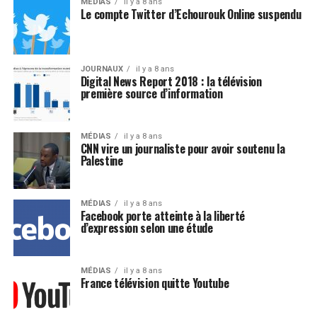
MÉDIAS
il y a 8 ans
Le compte Twitter d’Echourouk Online suspendu
JOURNAUX
il y a 8 ans
Digital News Report 2018 : la télévision
première source d’information
MÉDIAS
il y a 8 ans
CNN vire un journaliste pour avoir soutenu la
Palestine
MÉDIAS
il y a 8 ans
Facebook porte atteinte à la liberté
d’expression selon une étude
MÉDIAS
il y a 8 ans
France télévision quitte Youtube