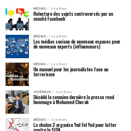
MÉDIAS
il y a 8 ans
Relecture des sujets controversés par un
comité Facebook
MÉDIAS
il y a 8 ans
Les médias sociaux de nouveaux espaces pour
de nouveaux experts (influenceurs)
MÉDIAS
il y a 8 ans
Un manuel pour les journalistes face au
terrorisme
JOURNAUX
il y a 8 ans
Décédé la semaine dernière la presse rend
hommage à Mohamed Cherak
MÉDIAS
il y a 8 ans
La chaîne 3 organise Yed Fel Yed pour lutter
contre le SIDA