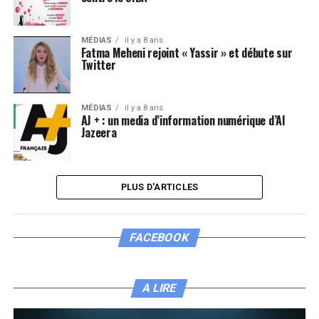
MÉDIAS
il y a 8 ans
Fatma Meheni rejoint « Yassir » et débute sur
Twitter
MÉDIAS
il y a 8 ans
AJ + : un media d’information numérique d’Al
Jazeera
PLUS D'ARTICLES
FACEBOOK
A LIRE